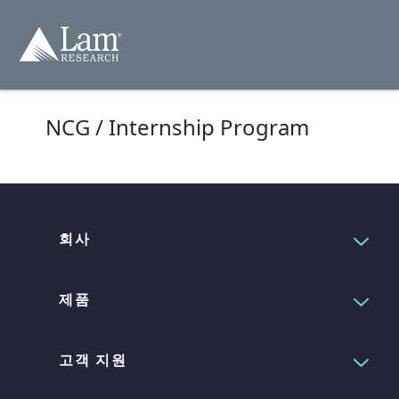
컨
텐
츠
건
너
뛰
기
NCG / Internship Program
회사
제품
고객 지원