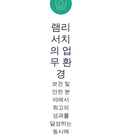
램리
서치
의 업
무 환
경
보건 및
안전 분
야에서
최고의
성과를
달성하는
동시에