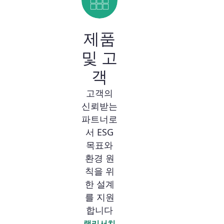
제품
및 고
객
고객의
신뢰받는
파트너로
서 ESG
목표와
환경 원
칙을 위
한 설계
를 지원
합니다
램리서치