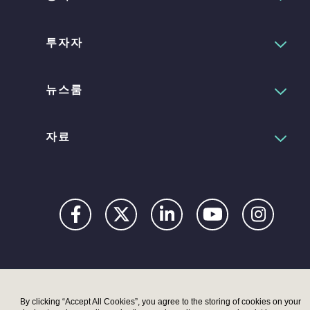
투자자
뉴스룸
자료
Privacy
Digital
Terms
UK
UK
Accessibility
Modern
Moder
By clicking “Accept All Cookies”, you agree to the storing of cookies on your