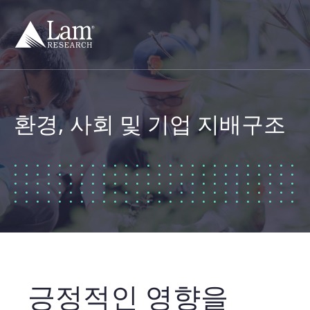
컨
텐
츠
건
너
뛰
기
환경, 사회 및 기업 지배구조
긍정적인 영향을