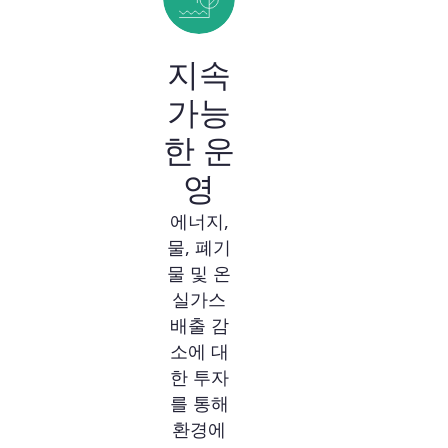
지속
가능
한 운
영
에너지,
물, 폐기
물 및 온
실가스
배출 감
소에 대
한 투자
를 통해
환경에