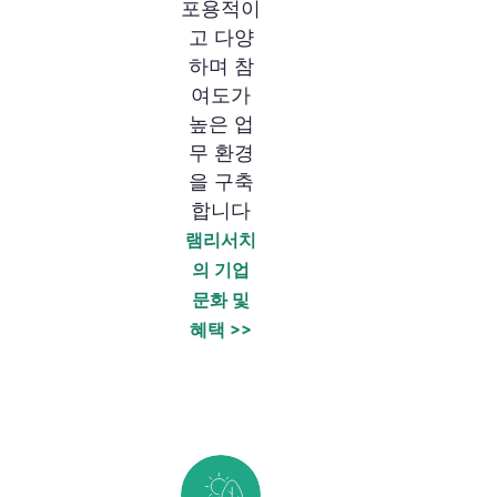
포용적이
고 다양
하며 참
여도가
높은 업
무 환경
을 구축
합니다
램리서치
의 기업
문화 및
혜택 >>