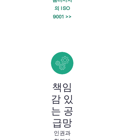
의 ISO
9001 >>
책임
감 있
는 공
급망
인권과