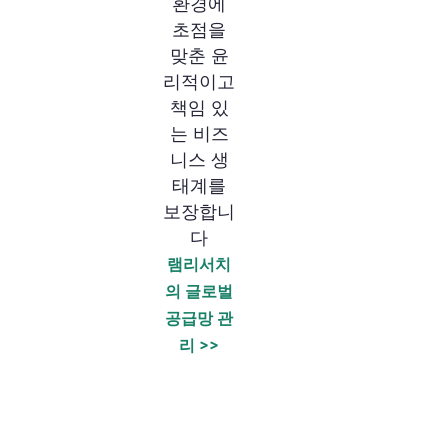
환경에
초점을
맞춘 윤
리적이고
책임 있
는 비즈
니스 생
태계를
보장합니
다
램리서치
의 글로벌
공급망 관
리 >>