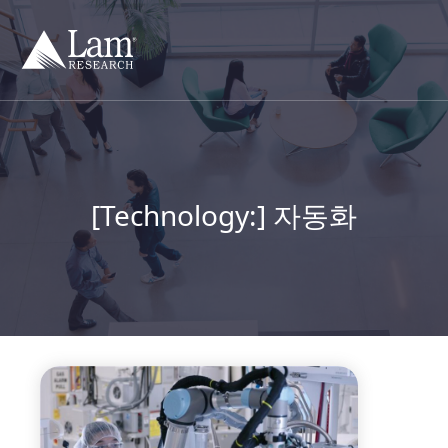
컨
텐
츠
건
너
뛰
기
[Technology:]
자동화