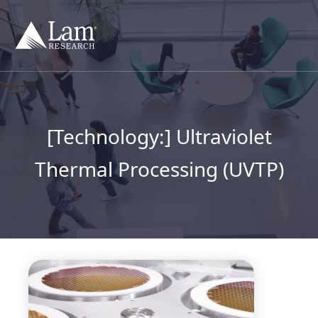
컨
텐
츠
건
너
뛰
기
[Technology:]
Ultraviolet
Thermal Processing (UVTP)