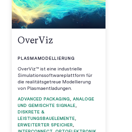
OverViz
PLASMAMODELLIERUNG
OverViz™ ist eine industrielle
Simulationssoftwareplattform für
die realitätsgetreue Modellierung
von Plasmaentladungen.
ADVANCED PACKAGING
,
ANALOGE
UND GEMISCHTE SIGNALE
,
DISKRETE &
LEISTUNGSBAUELEMENTE
,
ERWEITERTER SPEICHER
,
INTERCONNECT
,
OPTOELEKTRONIK