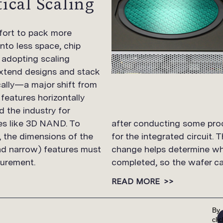
ical Scaling
ffort to pack more
nto less space, chip
 adopting scaling
xtend designs and stack
ally—a major shift from
 features horizontally
 the industry for
ces like 3D NAND. To
after conducting some pro
, the dimensions of the
for the integrated circuit.
and narrow) features must
change helps determine wh
surement.
completed, so the wafer ca
READ MORE
>>
By
VIEW MORE BLOG ARTICLES
cli