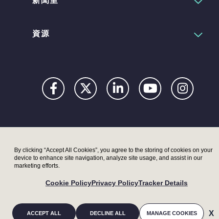
資源
Privacy
Digital
Terms
UK
UK
Accessibility
Modern
Moder
By clicking “Accept All Cookies”, you agree to the storing of cookies on your
device to enhance site navigation, analyze site usage, and assist in our
Statement
Slavery
Slaver
marketing efforts.
Act –
Act –
Cookie Policy
Privacy Policy
Tracker Details
LRI
Metryx
ACCEPT ALL
DECLINE ALL
MANAGE COOKIES
© 2026 LAM RESEARCH CORPORATION.
ALL RIGHTS RESERVED.