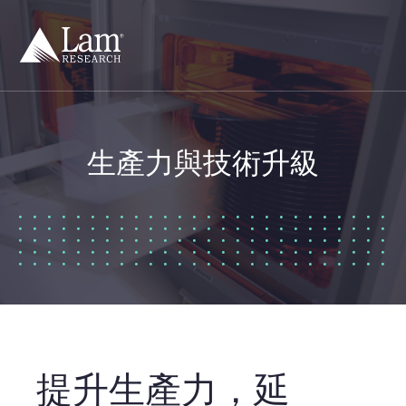
跳
轉
至
內
容
生產力與技術升級
提升生產力，延