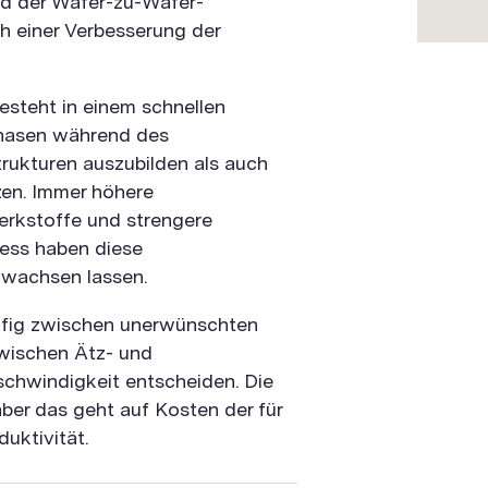
und der Wafer-zu-Wafer-
ch einer Verbesserung der
besteht in einem schnellen
hasen während des
rukturen auszubilden als auch
zen. Immer höhere
erkstoffe und strengere
ess haben diese
nwachsen lassen.
äufig zwischen unerwünschten
zwischen Ätz- und
chwindigkeit entscheiden. Die
ber das geht auf Kosten der für
uktivität.