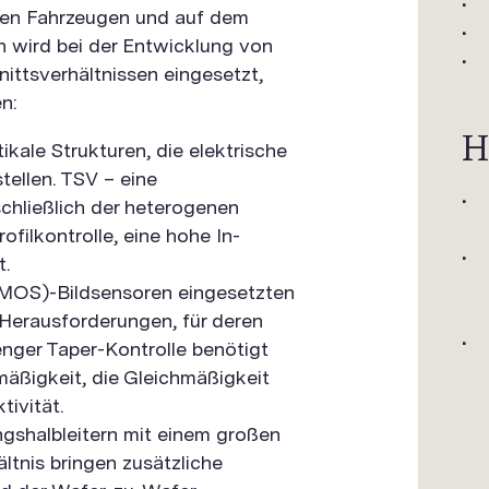
nden Fahrzeugen und auf dem
n wird bei der Entwicklung von
ittsverhältnissen eingesetzt,
n:
H
kale Strukturen, die elektrische
tellen. TSV – eine
chließlich der heterogenen
ofilkontrolle, eine hohe In-
t.
CMOS)-Bildsensoren eingesetzten
 Herausforderungen, für deren
enger Taper-Kontrolle benötigt
mäßigkeit, die Gleichmäßigkeit
ivität.
gshalbleitern mit einem großen
tnis bringen zusätzliche