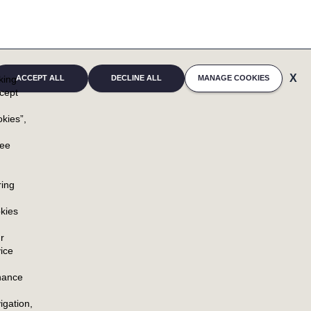
cking
ACCEPT ALL
DECLINE ALL
MANAGE COOKIES
cept
kies”,
u
ree
NEWSROOM
RESSOURCEN
NEWSROOM HOME
KONTAKTE
ring
N &
PRESSEMITTEILUNGEN
kies
BLOG
r
ice
ATIONEN
hance
igation,