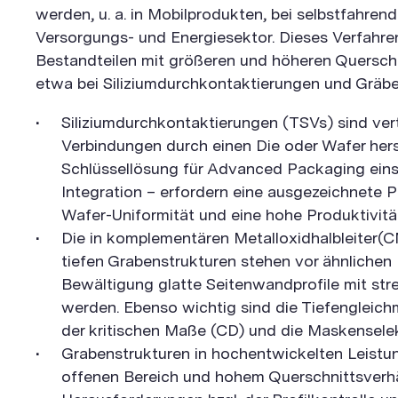
werden, u. a. in Mobilprodukten, bei selbstfahre
Versorgungs- und Energiesektor. Dieses Verfahre
Bestandteilen mit größeren und höheren Querschn
etwa bei Siliziumdurchkontaktierungen und Gräbe
Siliziumdurchkontaktierungen (TSVs) sind verti
Verbindungen durch einen Die oder Wafer hers
Schlüssellösung für Advanced Packaging eins
Integration – erfordern eine ausgezeichnete Pr
Wafer-Uniformität und eine hohe Produktivitä
Die in komplementären Metalloxidhalbleiter(
tiefen Grabenstrukturen stehen vor ähnlichen
Bewältigung glatte Seitenwandprofile mit str
werden. Ebenso wichtig sind die Tiefengleich
der kritischen Maße (CD) und die Maskenselekt
Grabenstrukturen in hochentwickelten Leistun
offenen Bereich und hohem Querschnittsverhäl