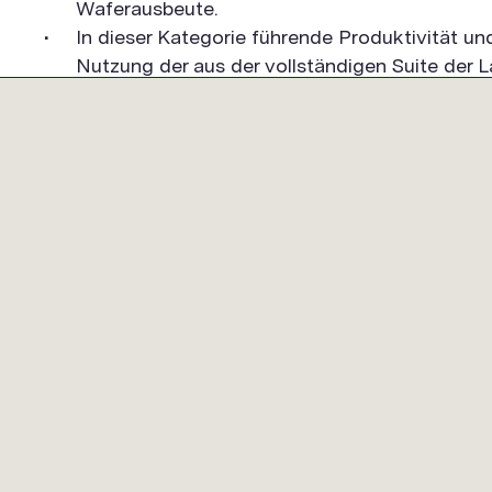
Waferausbeute.
In dieser Kategorie führende Produktivität un
Nutzung der aus der vollständigen Suite de
Erkenntnisse
UNTERNEHMEN
PRODUKTE
KUNDE
ÜBERBLICK
ÜBERBLICK
ÜBERBL
FÜHRUNGSKRAFT
UNSERE LÖSUNGEN
TECHNI
SCHUL
UNSERE PROZESSE
MYLAM
UNSERE PRODUKTE