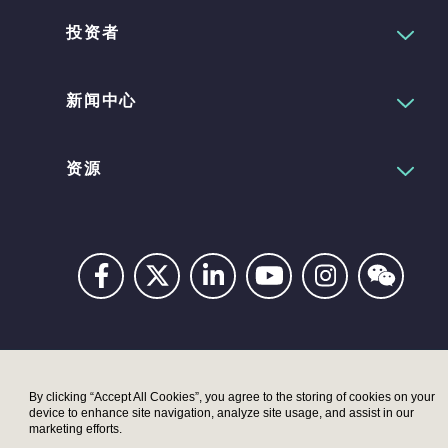
投资者
新闻中心
资源
Privacy
Digital
Terms
UK
UK
Accessibility
Modern
Moder
By clicking “Accept All Cookies”, you agree to the storing of cookies on your
device to enhance site navigation, analyze site usage, and assist in our
Statement
Slavery
Slaver
marketing efforts.