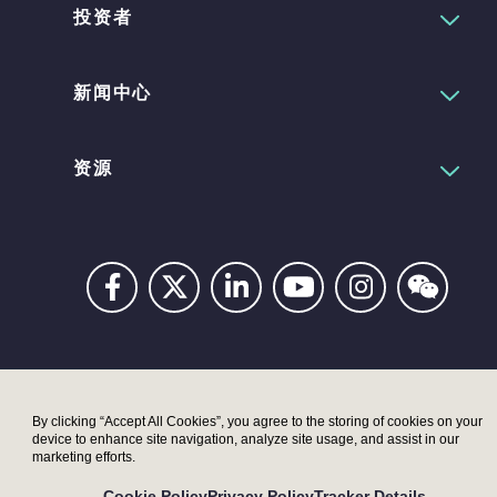
投资者
新闻中心
资源
Privacy
Digital
Terms
UK
UK
Accessibility
Modern
Moder
By clicking “Accept All Cookies”, you agree to the storing of cookies on your
device to enhance site navigation, analyze site usage, and assist in our
Statement
Slavery
Slaver
marketing efforts.
Act –
Act –
Cookie Policy
Privacy Policy
Tracker Details