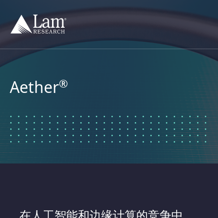
跳
到
内
容
®
Aether
在人工智能和边缘计算的竞争中，