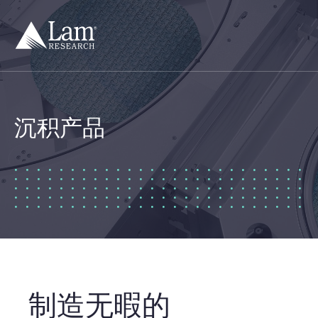
跳
到
内
容
沉积产品
制造无暇的