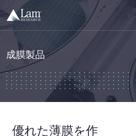
コ
ン
テ
ン
ツ
へ
移
動
成膜製品
優れた薄膜を作