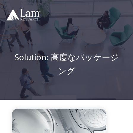
コ
ン
テ
ン
ツ
へ
移
動
Solution:
高度なパッケージ
ング