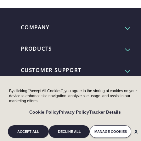
COMPANY
PRODUCTS
CUSTOMER SUPPORT
CAREERS
By clicking “Accept All Cookies”, you agree to the storing of cookies on your
device to enhance site navigation, analyze site usage, and assist in our
marketing efforts.
Cookie Policy
Privacy Policy
Tracker Details
INVESTORS
ACCEPT ALL
DECLINE ALL
MANAGE COOKIES
NEWSROOM