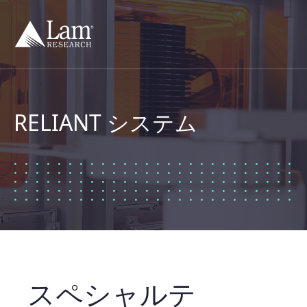
コ
ン
テ
ン
ツ
へ
移
動
RELIANT システム
スペシャルテ