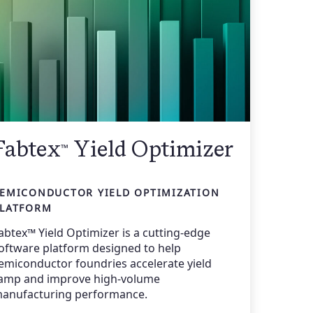
Fabtex
Yield Optimizer
™
EMICONDUCTOR YIELD OPTIMIZATION
LATFORM
abtex™ Yield Optimizer is a cutting-edge
oftware platform designed to help
emiconductor foundries accelerate yield
amp and improve high-volume
anufacturing performance.