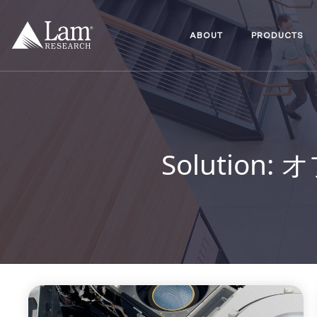
コ
ン
テ
ABOUT
PRODUCTS
ン
ツ
へ
移
動
Solution:
オ