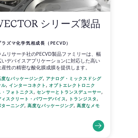
VECTOR シリーズ製品
プラズマ化学気相成長（PECVD）
ラムリサーチ社のPECVD製品ファミリーは、幅
広いデバイスアプリケーションに対応した高い
生産性の精密な酸化膜成膜を提供します。
,
高度なパッケージング
アナログ・ミックスドシグ
,
,
ナル
インターコネクト
オプトエレクトロニク
,
,
ス・フォトニクス
センサーとトランスデューサー
,
,
ディスクリート・パワーデバイス
トランジスタ
,
,
パターニング
高度なパッケージング
高度なメモ
リ