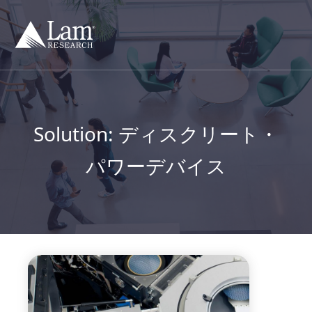
コ
ン
テ
ン
ツ
へ
移
動
Solution:
ディスクリート・
パワーデバイス