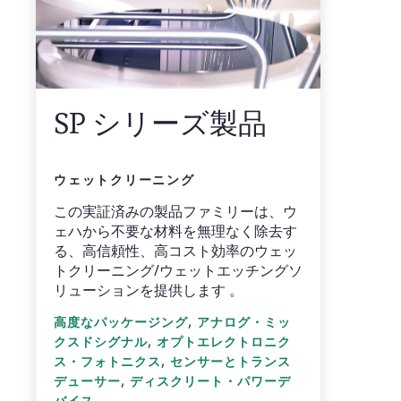
SP シリーズ製品
ウェットクリーニング
この実証済みの製品ファミリーは、ウ
ェハから不要な材料を無理なく除去す
る、高信頼性、高コスト効率のウェッ
トクリーニング/ウェットエッチングソ
リューションを提供します 。
,
高度なパッケージング
アナログ・ミッ
,
クスドシグナル
オプトエレクトロニク
,
ス・フォトニクス
センサーとトランス
,
デューサー
ディスクリート・パワーデ
バイス