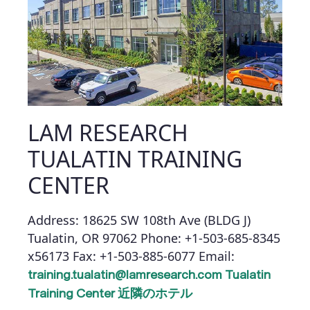
LAM RESEARCH
TUALATIN TRAINING
CENTER
Address: 18625 SW 108th Ave (BLDG J)
Tualatin, OR 97062
Phone: +1-503-685-8345
x56173
Fax: +1-503-885-6077
Email:
training.tualatin@lamresearch.com
Tualatin
Training Center 近隣のホテル