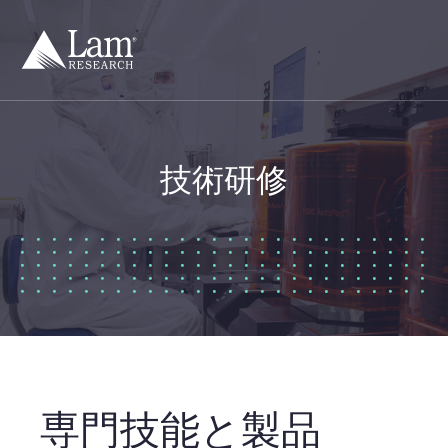
コ
ン
テ
ン
ツ
へ
移
動
技術研修
専門技能と製品