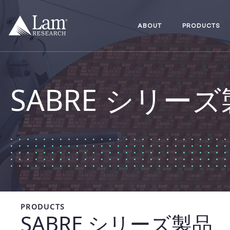
コ
ン
テ
ABOUT
PRODUCTS
ン
ツ
へ
移
動
SABRE シリー
PRODUCTS
SABRE シリーズ製品