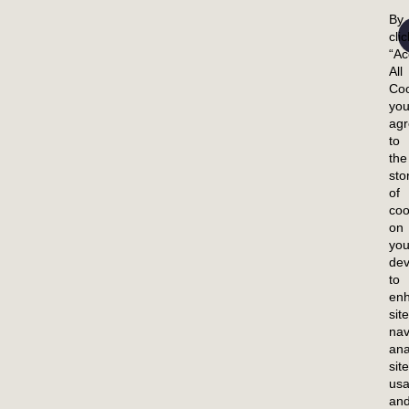
キ開始時にシード層を保護する技術
By
クルージョン余白の縮小が可能。これに
cli
“Ac
たり当のチップ歩留り収量が向上
All
Coo
yo
ag
to
the
sto
OMER SUPPORT
CAREERS
INVESTORS
of
coo
IEW
OVERVIEW
OVERVIEW
on
ICAL TRAINING
OUR CULTURE
EVENTS &
you
dev
PRESENTATIONS
BENEFITS
to
en
FINANCIALS
SEARCH JOBS
site
STOCK INFORMAT
nav
APPLY
ana
FAQ
site
usa
an