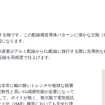
成する物です。この配線構造導体パターンに僅かな欠陥（
因になります。
半導体産業がアルミ配線からCu配線に移行する際に先導的
配線を高精度で仕上げます。
は非常に幅の狭いトレンチや複雑な積層
軟性と高いCu成膜性能が必要になって
して、ボイドが無く、無欠陥で電気抵抗
ト比（HAR）構造においても完全な埋