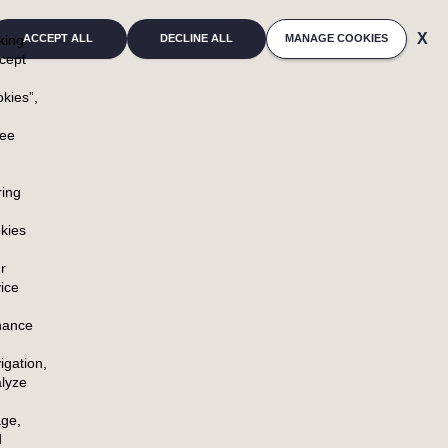
cking
ACCEPT ALL
DECLINE ALL
MANAGE COOKIES
cept
kies”,
u
ree
ring
NEWSROOM
RESOURCES
kies
NEWSROOM HOME
CONTACTS
PRESS RELEASES
r
ice
BLOG
hance
ION
igation,
lyze
ge,
d