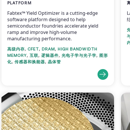
PLATFORM
Fabtex™ Yield Optimizer is a cutting-edge
software platform designed to help
semiconductor foundries accelerate yield
ramp and improve high-volume
manufacturing performance.
,
,
,
高级内存
CFET
DRAM
HIGH BANDWIDTH
,
,
,
,
MEMORY
互联
逻辑器件
光电子学与光子学
图形
,
,
化
传感器和换能器
晶体管