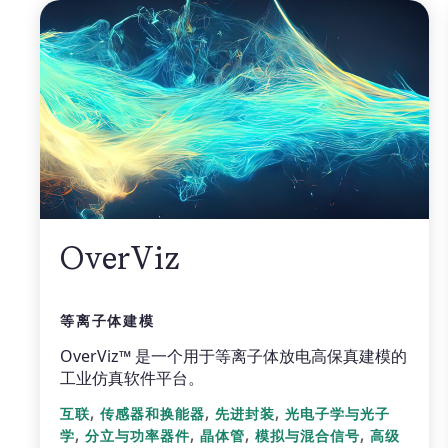
OverViz
等离子体建模
OverViz™ 是一个用于等离子体放电高保真建模的
工业仿真软件平台。
,
,
,
互联
传感器和换能器
先进封装
光电子学与光子
,
,
,
,
学
分立与功率器件
晶体管
模拟与混合信号
高级