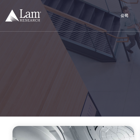
跳
到
内
公司
容