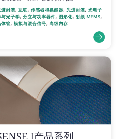
,
,
,
,
先进封装
互联
传感器和换能器
先进封装
光电子
,
,
,
,
学与光子学
分立与功率器件
图形化
射频 MEMS
,
,
晶体管
模拟与混合信号
高级内存
SENSE.I产品系列