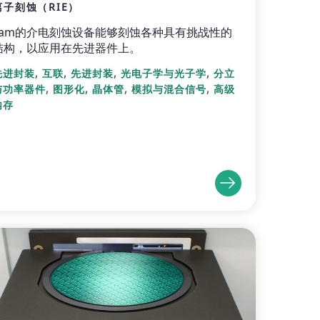
离子刻蚀（RIE）
Lam的介电刻蚀设备能够刻蚀各种具有挑战性的
结构，以应用在先进器件上。
,
,
,
,
先进封装
互联
先进封装
光电子学与光子学
分立
,
,
,
,
与功率器件
图形化
晶体管
模拟与混合信号
高级
内存