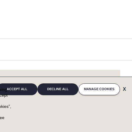
cking
ACCEPT ALL
DECLINE ALL
MANAGE COOKIES
cept
kies”,
u
ree