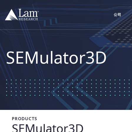
跳
到
内
公司
容
SEMulator3D
PRODUCTS
SEMulator3D