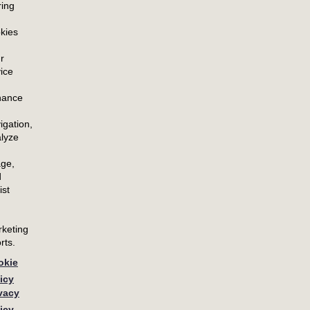
ring
新闻中心
资源
kies
新闻中心首页
联系方式
r
新闻稿
ice
博客
hance
igation,
lyze
ge,
d
ist
keting
rts.
okie
icy
vacy
Modern Slavery Act – Metryx
icy