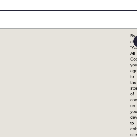
By
cli
“Ac
All
Coo
yo
ag
to
the
sto
of
持
职业生涯
投资者
coo
on
概览
概览
you
dev
训
我们的文化
活动与展示
to
en
福利
财务
site