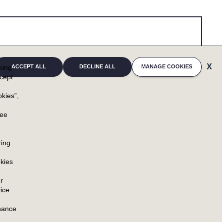
cking
ACCEPT ALL
DECLINE ALL
MANAGE COOKIES
cept
kies”,
u
ree
ring
新闻中心
资源
kies
新闻中心首页
联系方式
r
ice
新闻稿
hance
博客