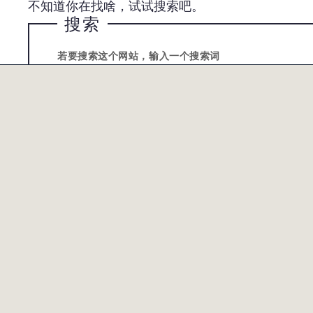
不知道你在找啥，试试搜索吧。
搜索
若要搜索这个网站，输入一个搜索词
提交
公司
产品
客户支
概览
概览
概览
管理人员
我们的解决方案
技术培
我们的工艺
MYLAM