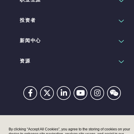
投资者
新闻中心
资源
Privacy
Digital
Terms
UK
UK
Accessibility
Modern
Moder
By clicking “Accept All Cookies”, you agree to the storing of cookies on your