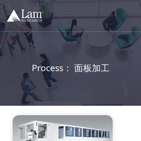
跳
到
内
容
Process：
面板加工