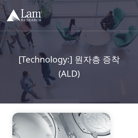
컨
텐
츠
건
너
뛰
기
[Technology:]
원자층 증착
(ALD)