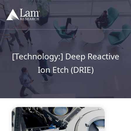
컨
텐
츠
건
너
뛰
기
[Technology:]
Deep Reactive
Ion Etch (DRIE)