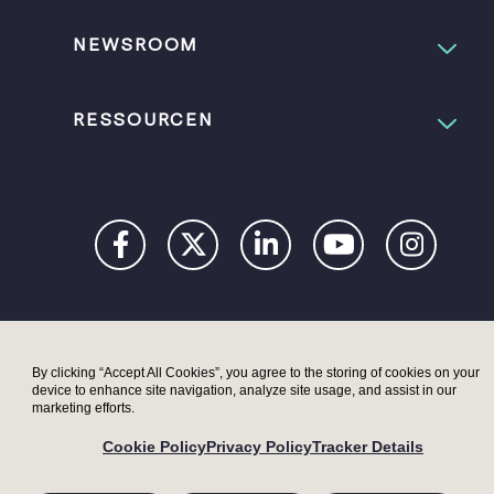
NEWSROOM
RESSOURCEN
DATENSCHUTZERKLÄRUNG
ERKLÄRUNG ZUR
By clicking “Accept All Cookies”, you agree to the storing of cookies on your
DIGITALEN
device to enhance site navigation, analyze site usage, and assist in our
BARRIEREFREIHEIT
marketing efforts.
COOKIE-
Cookie Policy
Privacy Policy
Tracker Details
ERKLÄRUNG